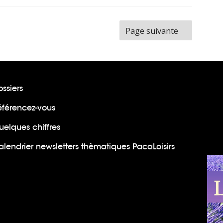
ge
Page suivante
ssiers
éférencez-vous
uelques chiffres
lendrier newsletters thèmatiques PacaLoisirs