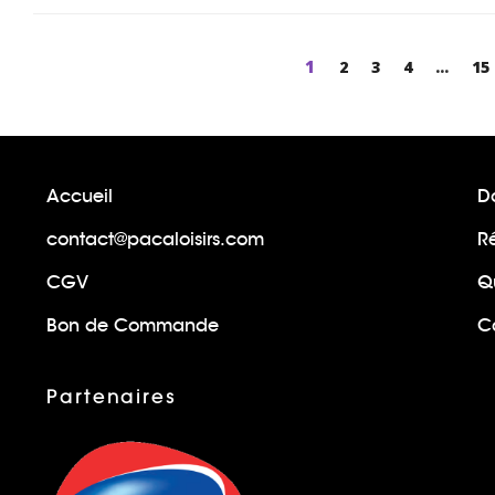
Page
1
Page
2
Page
3
Page
4
...
Pa
15
Accueil
Do
contact@pacaloisirs.com
R
CGV
Q
Bon de Commande
Ca
Partenaires