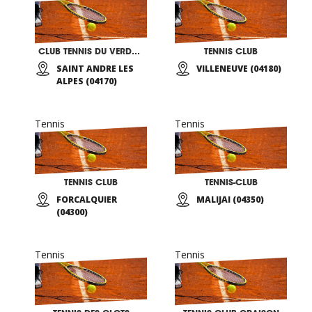
CLUB TENNIS DU VERDON
TENNIS CLUB
SAINT ANDRE LES
VILLENEUVE (04180)
ALPES (04170)
Tennis
Tennis
TENNIS CLUB
TENNIS-CLUB
FORCALQUIER
MALIJAI (04350)
(04300)
Tennis
Tennis