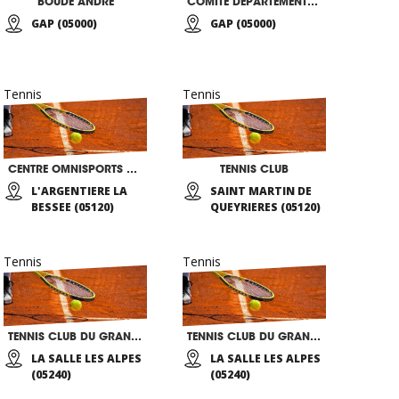
BOUDE ANDRE
COMITÉ DÉPARTEMENTAL 05 DE TENNIS
GAP (05000)
GAP (05000)
Tennis
Tennis
CENTRE OMNISPORTS DU QUARTZ
TENNIS CLUB
L'ARGENTIERE LA
SAINT MARTIN DE
BESSEE (05120)
QUEYRIERES (05120)
Tennis
Tennis
TENNIS CLUB DU GRAND SERRE CHEVALIER
TENNIS CLUB DU GRAND SERRE CHEVALIER
LA SALLE LES ALPES
LA SALLE LES ALPES
(05240)
(05240)