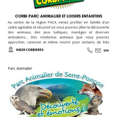
CORBI PARC ANIMALIER ET LOISIRS ENFANTINS
Au centre de la région PACA, venez profiter en famille d'un
cadre agréable et sécurisé où vous pourrez allier la découverte
des animaux, des jeux ludiques, manèges et diverses
animations... Des nombreux animaux que vous pourrez
approcher, caresser et même nourrir pour certains, de très
belles aires de jeux pour enfants (châteaux et parcours
04220 CORBIERES
gonflables, trampolines géants et tyroliennes, Corbi Gliss: Les
méga-Toboggans), des manèges (petit train, les chaises
volantes, un carrousel, kartings et bumpers)...
Parc Animalier