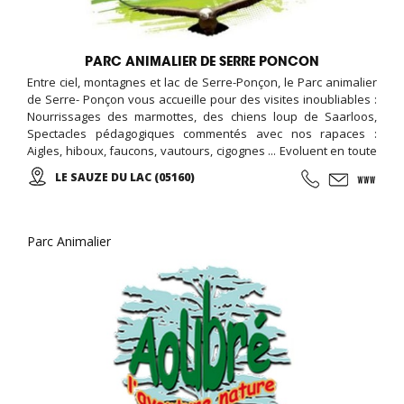
PARC ANIMALIER DE SERRE PONCON
Entre ciel, montagnes et lac de Serre-Ponçon, le Parc animalier
de Serre- Ponçon vous accueille pour des visites inoubliables :
Nourrissages des marmottes, des chiens loup de Saarloos,
Spectacles pédagogiques commentés avec nos rapaces :
Aigles, hiboux, faucons, vautours, cigognes ... Evoluent en toute
liberté au dessus de vos têtes ! Rencontre de proximité avec
LE SAUZE DU LAC (05160)
nos renards et nos vautours, Instant photo "rapace au poing"
avec un aigle ou une chouette !
Parc Animalier