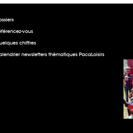
ssiers
éférencez-vous
uelques chiffres
lendrier newsletters thèmatiques PacaLoisirs