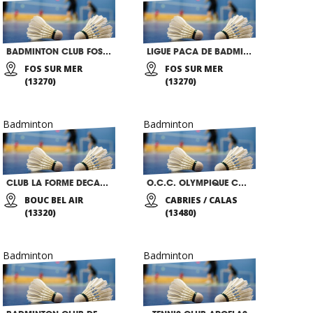
BADMINTON CLUB FOSSEEN
LIGUE PACA DE BADMINTON
FOS SUR MER
FOS SUR MER
(13270)
(13270)
Badminton
Badminton
CLUB LA FORME DECATHLON
O.C.C. OLYMPIQUE CABRIES CALAS
BOUC BEL AIR
CABRIES / CALAS
(13320)
(13480)
Badminton
Badminton