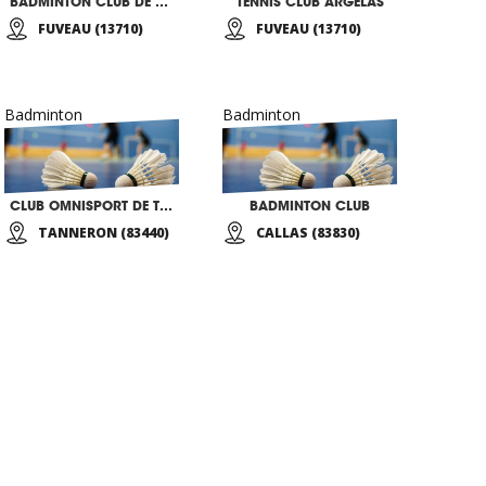
BADMINTON CLUB DE FUVEAU
TENNIS CLUB ARGELAS
FUVEAU (13710)
FUVEAU (13710)
Badminton
Badminton
CLUB OMNISPORT DE TANNERON
BADMINTON CLUB
TANNERON (83440)
CALLAS (83830)