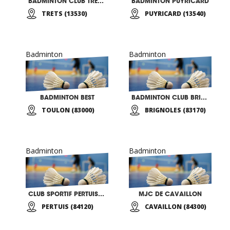
BADMINTON CLUB TRETSOIS
BADMINTON PUYRICARD
TRETS (13530)
PUYRICARD (13540)
Badminton
Badminton
BADMINTON BEST
BADMINTON CLUB BRIGNOLES
TOULON (83000)
BRIGNOLES (83170)
Badminton
Badminton
CLUB SPORTIF PERTUISIEN SECTION BADMINTON
MJC DE CAVAILLON
PERTUIS (84120)
CAVAILLON (84300)