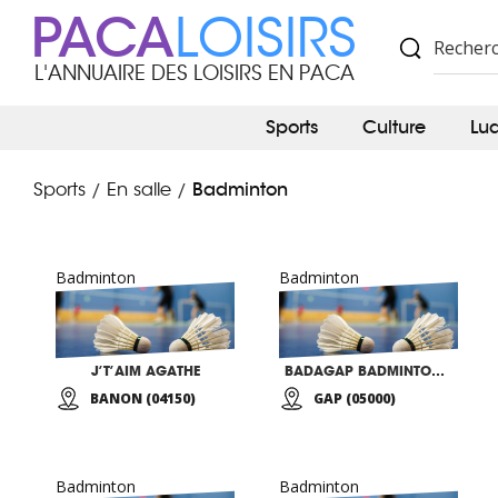
PACA
LOISIRS
L'ANNUAIRE DES LOISIRS EN PACA
Sports
Culture
Lu
Badminton
Sports
En salle
/
/
Badminton
Badminton
J’T’AIM AGATHE
BADAGAP BADMINTON CLUB GAPENCAIS
BANON (04150)
GAP (05000)
Badminton
Badminton