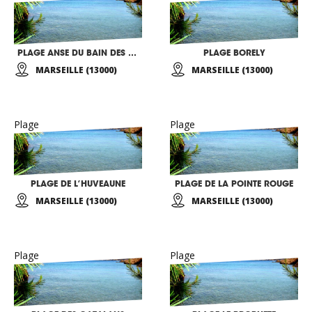
PLAGE ANSE DU BAIN DES DAMES
PLAGE BORELY
MARSEILLE (13000)
MARSEILLE (13000)
Plage
Plage
PLAGE DE L’HUVEAUNE
PLAGE DE LA POINTE ROUGE
MARSEILLE (13000)
MARSEILLE (13000)
Plage
Plage