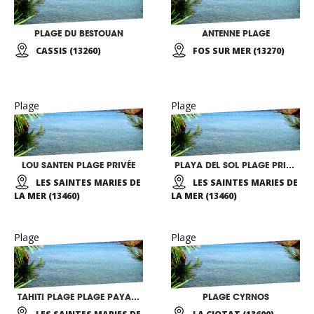
PLAGE DU BESTOUAN
ANTENNE PLAGE
CASSIS (13260)
FOS SUR MER (13270)
Plage
Plage
LOU SANTEN PLAGE PRIVÉE
PLAYA DEL SOL PLAGE PRIVÉE
LES SAINTES MARIES DE
LES SAINTES MARIES DE
LA MER (13460)
LA MER (13460)
Plage
Plage
TAHITI PLAGE PLAGE PAYANTE
PLAGE CYRNOS