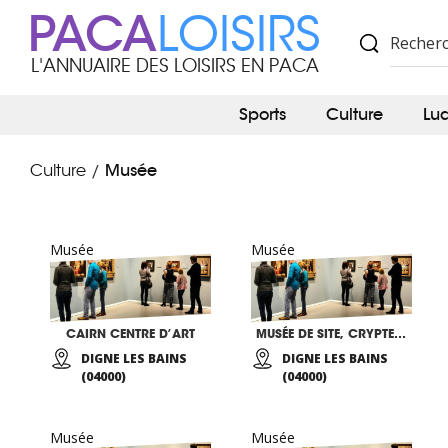
PACA
LOISIRS
L'ANNUAIRE DES LOISIRS EN PACA
Sports
Culture
Lu
Musée
Culture
/
Musée
Musée
CAIRN CENTRE D’ART
MUSÉE DE SITE, CRYPTE ARCHÉOLOGIQUE NOTRE-DAME DU BOURG
DIGNE LES BAINS
DIGNE LES BAINS
(04000)
(04000)
Musée
Musée