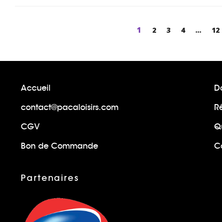
Page
1
Page
2
Page
3
Page
4
...
Pa
12
Accueil
Do
contact@pacaloisirs.com
R
CGV
Q
Bon de Commande
Ca
Partenaires