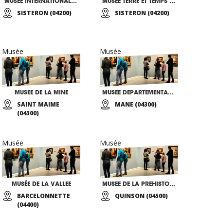
MUSEE INTERNATIONAL MAGIE DU PARFUM
MUSEE TERRE ET TEMPS ET RESERVE GEOLOGIQUE
SISTERON (04200)
SISTERON (04200)
Musée
Musée
MUSEE DE LA MINE
MUSEE DEPARTEMENTAL ETHNOLOGIQUE DE SALAGON
SAINT MAIME
MANE (04300)
(04300)
Musée
Musée
MUSÉE DE LA VALLEE
MUSEE DE LA PREHISTOIRE DES GORGES DU VERDON
BARCELONNETTE
QUINSON (04500)
(04400)