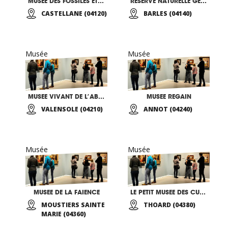
MUSEE DES FOSSILES ET SIRENES & RESERVE GEOLOGIQUE
RESERVE NATURELLE GEOLOGIQUE CIRCUIT DE BLAYEUL
CASTELLANE (04120)
BARLES (04140)
Musée
Musée
MUSEE VIVANT DE L’ABEILLE
MUSEE REGAIN
VALENSOLE (04210)
ANNOT (04240)
Musée
Musée
MUSEE DE LA FAIENCE
LE PETIT MUSEE DES CUIVRES DE THOARD
MOUSTIERS SAINTE
THOARD (04380)
MARIE (04360)