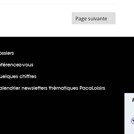
ge
Page suivante
ssiers
éférencez-vous
uelques chiffres
lendrier newsletters thèmatiques PacaLoisirs