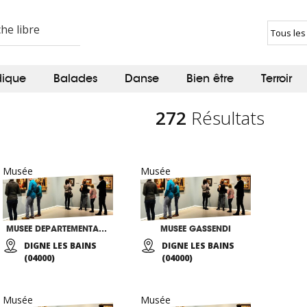
dique
Balades
Danse
Bien être
Terroir
272
Résultats
Musée
Musée
MUSEE DEPARTEMENTAL D’ART RELIGIEUX
MUSEE GASSENDI
DIGNE LES BAINS
DIGNE LES BAINS
(04000)
(04000)
Musée
Musée