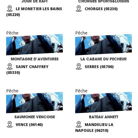
JOUR DE RAFT
CHORGES SPORTS&LOISIRS
LE MONETIER LES BAINS
CHORGES (05230)
(05220)
Pêche
Pêche
MONTAGNE D’AVENTURES
LA CABANE DU PECHEUR
SAINT CHAFFREY
SERRES (05700)
(05330)
Pêche
Pêche
SAUMONEE VENCOISE
BATEAU ANNETT
VENCE (06140)
MANDELIEU LA
NAPOULE (06210)