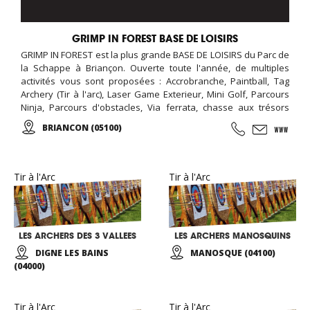
GRIMP IN FOREST BASE DE LOISIRS
GRIMP IN FOREST est la plus grande BASE DE LOISIRS du Parc de
la Schappe à Briançon. Ouverte toute l'année, de multiples
activités vous sont proposées : Accrobranche, Paintball, Tag
Archery (Tir à l'arc), Laser Game Exterieur, Mini Golf, Parcours
Ninja, Parcours d'obstacles, Via ferrata, chasse aux trésors
(chasse aux indices), Biathlon... De l'aventure, des émotions,
BRIANCON (05100)
des moments forts à partager en famille, entres amis, en
groupe, pour tous vos événements (séminaire d'entreprise,
team building, anniversaire, soirée nocturne privative, EVG,
EVJF...).
Tir à l'Arc
Tir à l'Arc
LES ARCHERS DES 3 VALLEES
LES ARCHERS MANOSQUINS
DIGNE LES BAINS
MANOSQUE (04100)
(04000)
Tir à l'Arc
Tir à l'Arc