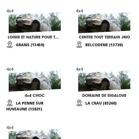
4x4
4x4
LOISIR ET NATURE POUR TOUS
CENTRE TOUT TERRAIN JMO
GRANS (13450)
BELCODENE (13720)
4x4
4x4
4×4 CHOC
DOMAINE DE SIGALOUS
LA PENNE SUR
LA CRAU (83260)
HUVEAUNE (13821)
4x4