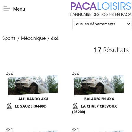
PACA
LOISIRS
Menu
L'ANNUAIRE DES LOISIRS EN PACA
Sports
Mécanique
4x4
/
/
17
Résultats
4x4
4x4
ALTI RANDO 4X4
BALADES EN 4X4
LE SAUZE (04400)
LA CHALP CREVOUX
(05200)
4x4
4x4