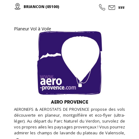
chasse aux trésors (chasse aux indices), Biathlon... De
BRIANCON (05100)
l'aventure, des émotions, des moments forts à partager en
famille, entres amis, en groupe, pour tous vos événements
(séminaire d'entreprise, team building, anniversaire,
soirée nocturne privative, EVG, EVJF...).
Planeur Vol à Voile
AERO PROVENCE
AERONEFS & AEROSTATS DE PROVENCE propose des vols
découverte en planeur, montgolfière et eco-flyer (ultra-
léger). Au départ du Parc Naturel du Verdon, survolez de
vos propres ailes les paysages provençaux ! Vous pourrez
admirer les champs de lavande du plateau de Valensole,
le lac Sainte-Croix ou les gorges du Verdon tout en