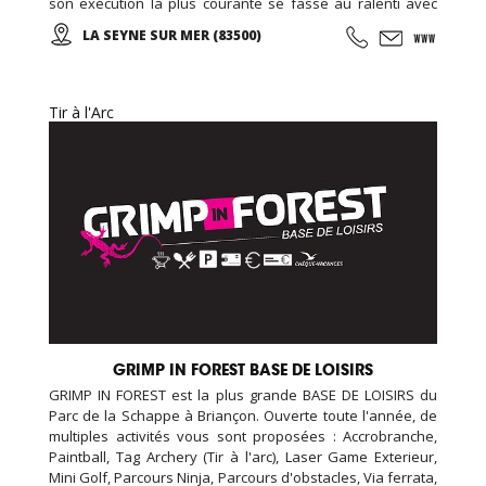
son exécution la plus courante se fasse au ralenti avec
des mouvements doux et unis entre eux, le thai cuc quyen
LA SEYNE SUR MER (83500)
(taichi) peut s’exécuter de bien des manières différentes,
avec ou sans armes.
Tir à l'Arc
GRIMP IN FOREST BASE DE LOISIRS
GRIMP IN FOREST est la plus grande BASE DE LOISIRS du
Parc de la Schappe à Briançon. Ouverte toute l'année, de
multiples activités vous sont proposées : Accrobranche,
Paintball, Tag Archery (Tir à l'arc), Laser Game Exterieur,
Mini Golf, Parcours Ninja, Parcours d'obstacles, Via ferrata,