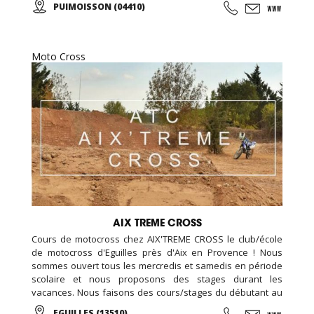
PUIMOISSON (04410)
apercevant les Alpes se dessiner à l’horizon… A tout âge,
vivez une expérience unique ou offrez un baptême à vos
proches !
Moto Cross
AIX TREME CROSS
Cours de motocross chez AIX'TREME CROSS le club/école
de motocross d'Eguilles près d'Aix en Provence ! Nous
sommes ouvert tous les mercredis et samedis en période
scolaire et nous proposons des stages durant les
vacances. Nous faisons des cours/stages du débutant au
confirmé. Nous accueillons aussi bien des enfants, des
EGUILLES (13510)