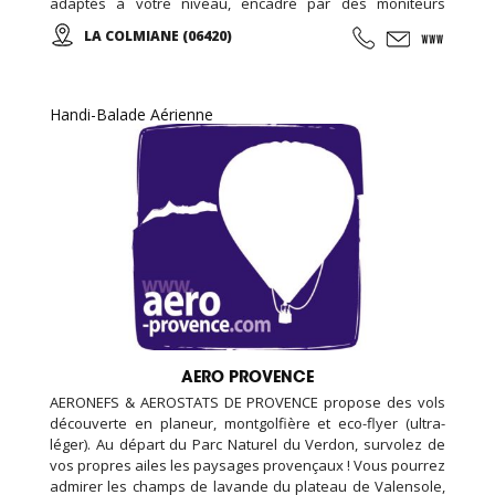
adaptés à votre niveau, encadré par des moniteurs
diplômés et à votre écoute. De la Colmiane à Roquebrune
LA COLMIANE (06420)
Cap Martin, en passant par l'Italie, une multitude de sites
afin de pouvoir vous garantir un maximum de plaisir tout
au long de votre séjour...
Handi-Balade Aérienne
AERO PROVENCE
AERONEFS & AEROSTATS DE PROVENCE propose des vols
découverte en planeur, montgolfière et eco-flyer (ultra-
léger). Au départ du Parc Naturel du Verdon, survolez de
vos propres ailes les paysages provençaux ! Vous pourrez
admirer les champs de lavande du plateau de Valensole,