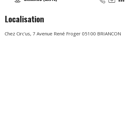
passionnés vous participerez aux courses d'endurance,
challenge, grand prix ...
Localisation
Chez Circ'us, 7 Avenue René Froger 05100 BRIANCON