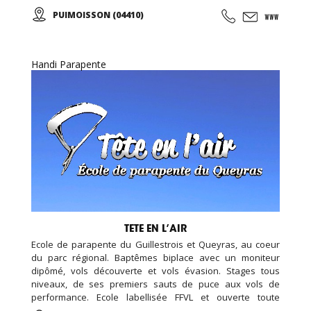
le lac Sainte-Croix ou les gorges du Verdon tout en
PUIMOISSON (04410)
apercevant les Alpes se dessiner à l’horizon… A tout âge,
vivez une expérience unique ou offrez un baptême à vos
proches !
Handi Parapente
TETE EN L’AIR
Ecole de parapente du Guillestrois et Queyras, au coeur
du parc régional. Baptêmes biplace avec un moniteur
dipômé, vols découverte et vols évasion. Stages tous
niveaux, de ses premiers sauts de puce aux vols de
performance. Ecole labellisée FFVL et ouverte toute
l'année.