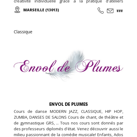
créativité individuelle grâce à la pratique d'ateliers
chorégraphiques. Cours de danse classique, modern-jazz,
MARSEILLE (13013)
hip-hop, break, ragga, orientale et zumba ... Cours de
musique avec batterie, basse, piano, guitare. Cours de
chant, de théâtre et cours de cirque...
Classique
ENVOL DE PLUMES
Cours de danse MODERN JAZZ, CLASSIQUE, HIP HOP,
ZUMBA, DANSES DE SALONS Cours de chant, de théâtre et
de gymnastique GRS, ... Tous nos cours sont donnés par
des professeurs diplomés d'état. Venez découvrir aussi le
milieu passionnant de la comédie musicale! Enfants, Ados