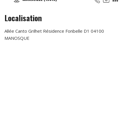
hip-hop, break, ragga, orientale et zumba ... Cours de
musique avec batterie, basse, piano, guitare. Cours de
chant, de théâtre et cours de cirque...
Localisation
Allée Canto Grilhet Résidence Fonbelle D1 04100
MANOSQUE