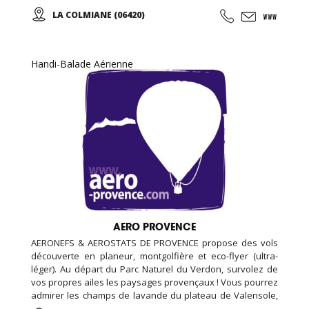
diplômés et à votre écoute. De la Colmiane à Roquebrune
LA COLMIANE (06420)
Cap Martin, en passant par l'Italie, une multitude de sites
afin de pouvoir vous garantir un maximum de plaisir tout
au long de votre séjour...
Handi-Balade Aérienne
AERO PROVENCE
AERONEFS & AEROSTATS DE PROVENCE propose des vols
découverte en planeur, montgolfière et eco-flyer (ultra-
léger). Au départ du Parc Naturel du Verdon, survolez de
vos propres ailes les paysages provençaux ! Vous pourrez
admirer les champs de lavande du plateau de Valensole,
le lac Sainte-Croix ou les gorges du Verdon tout en