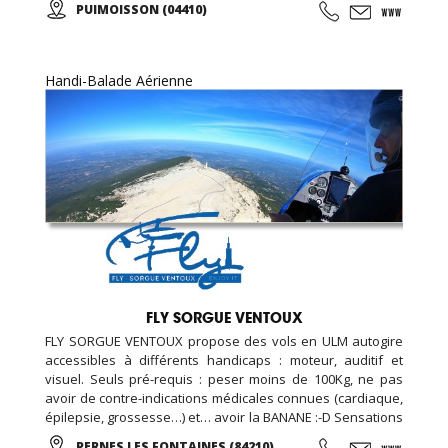
PUIMOISSON (04410)
apercevant les Alpes se dessiner à l’horizon… A tout âge,
vivez une expérience unique ou offrez un baptême à vos
proches !
Handi-Balade Aérienne
FLY SORGUE VENTOUX
FLY SORGUE VENTOUX propose des vols en ULM autogire
accessibles à différents handicaps : moteur, auditif et
visuel. Seuls pré-requis : peser moins de 100Kg, ne pas
avoir de contre-indications médicales connues (cardiaque,
épilepsie, grossesse…) et… avoir la BANANE :-D Sensations
assurées : liberté, légèreté, air, panoramas… ! Plusieurs
PERNES LES FONTAINES (84210)