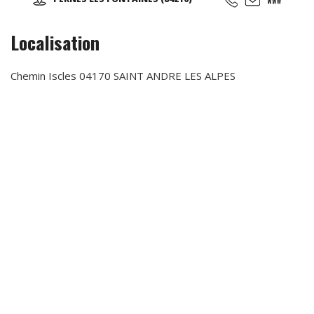
circuits et vidéo souvenir possibles ; pour plus de
renseignements, contactez-nous !
Localisation
Chemin Iscles 04170 SAINT ANDRE LES ALPES