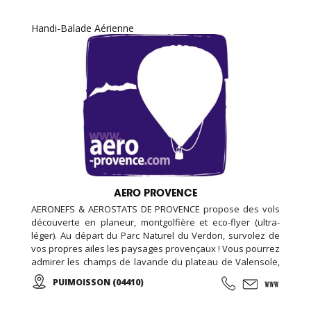
Handi-Balade Aérienne
AERO PROVENCE
AERONEFS & AEROSTATS DE PROVENCE propose des vols
découverte en planeur, montgolfière et eco-flyer (ultra-
léger). Au départ du Parc Naturel du Verdon, survolez de
vos propres ailes les paysages provençaux ! Vous pourrez
admirer les champs de lavande du plateau de Valensole,
le lac Sainte-Croix ou les gorges du Verdon tout en
PUIMOISSON (04410)
apercevant les Alpes se dessiner à l’horizon… A tout âge,
vivez une expérience unique ou offrez un baptême à vos