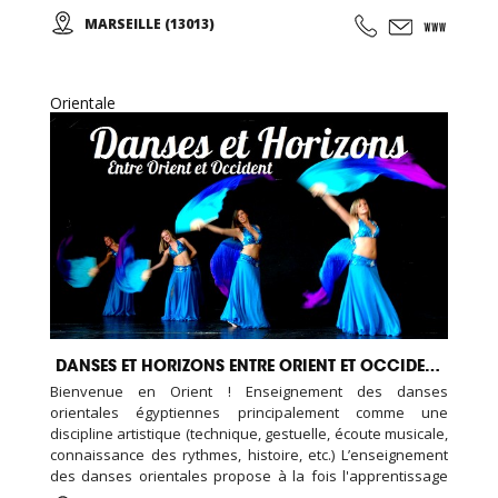
chorégraphiques. Cours de danse classique, modern-jazz,
MARSEILLE (13013)
hip-hop, break, ragga, orientale et zumba ... Cours de
musique avec batterie, basse, piano, guitare. Cours de
chant, de théâtre et cours de cirque...
Orientale
DANSES ET HORIZONS ENTRE ORIENT ET OCCIDENT
Bienvenue en Orient ! Enseignement des danses
orientales égyptiennes principalement comme une
discipline artistique (technique, gestuelle, écoute musicale,
connaissance des rythmes, histoire, etc.) L’enseignement
des danses orientales propose à la fois l'apprentissage
des techniques et des chorégraphies, mais également la