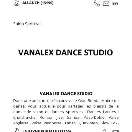
ALLAUCH (13190)
transmission d’un art culturellement très riche par sa
diversité de styles (classique, populaire, folklorique) et de
régions.
Salon Sportive
VANALEX DANCE STUDIO
Dans une ambiance très conviviale Yvan Ruëda, Maître de
danse, vous accueille pour partager les plaisirs de la
danse de salon et danses sportives : Danses Latines :
Cha-cha-cha, Rumba, Jive, Samba, Paso-Doble, Valse
Anglaise, Valse Viennoise, Tango, Quick-step, Slow Fox-
Trot, Valse, Charleston, Madison, Java, Country, Tango
LA SEYNE SUR MER (83500)