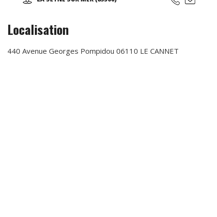
Argentin, Meringué, Bachata, Mambo-Street, Rock - style :
Dancing, Sauté, Acrobatique, Swing-out, Boogie-Woogie,
West Coast Swing, Danse country, Musicologie appliquée à
Localisation
la danse. Ses cours de danse sont destinés à tous, dès
l’âge de 6 ans, pour les débutants ou confirmés, pratique
d’un loisir ou compétiteur, préparation à l’ouverture de bal
440 Avenue Georges Pompidou 06110 LE CANNET
de mariage… Un cours d’essai est offert pour tout
nouveau danseur.