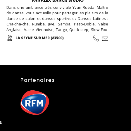
VANALEX DANCE STUDIO
Dans une ambiance très conviviale Yvan Ruëda, Maître
de danse, vous accueille pour partager les plaisirs de la
danse de salon et danses sportives : Danses Latines :
Cha-cha-cha, Rumba, Jive, Samba, Paso-Doble, Valse
Anglaise, Valse Viennoise, Tango, Quick-step, Slow Fox-
Trot, Valse, Charleston, Madison, Java, Country, Tango
LA SEYNE SUR MER (83500)
Argentin, Meringué, Bachata, Mambo-Street, Rock - style :
Dancing, Sauté, Acrobatique, Swing-out, Boogie-Woogie,
West Coast Swing, Danse country, Musicologie appliquée
à la danse. Ses cours de danse sont destinés à tous, dès
l’âge de 6 ans, pour les débutants ou confirmés, pratique
d’un loisir ou compétiteur, préparation à l’ouverture de
bal de mariage… Un cours d’essai est offert pour tout
nouveau danseur.
Partenaires
s