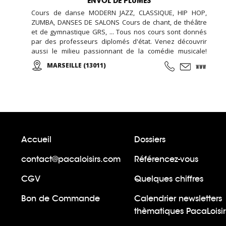
ENVOL DE PLUMES
Cours de danse MODERN JAZZ, CLASSIQUE, HIP HOP,
ZUMBA, DANSES DE SALONS Cours de chant, de théâtre
et de gymnastique GRS, ... Tous nos cours sont donnés
par des professeurs diplomés d'état. Venez découvrir
aussi le milieu passionnant de la comédie musicale!
Enfants, Ados et Adultes. Stages vacances,
MARSEILLE (13011)
Anniversaires, ... Cours d'essai offert !
Accueil
Dossiers
contact@pacaloisirs.com
Référencez-vous
CGV
Quelques chiffres
Bon de Commande
Calendrier newsletters
thèmatiques PacaLoisir