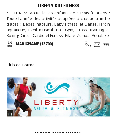
LIBERTY KID FITNESS
KID FITNESS accueille les enfants de 3 mois à 14 ans !
Toute l'année des activités adaptées à chaque tranche
d'ages : Bébés nageurs, Baby Fitness et Danse, Jardin
aquatique, Eveil musical, Ball Gym, Cross Training et
Boxing, Circuit Cardio et Fitness, Pilate, Zumba, Aquabike,
Step, ... Des Stages Sportifs pendant les vacances, des
MARIGNANE (13700)
Garderies Sportives qui suivent les rythmes scolaires,...
Des anniversaires avec des thèmes originaux
(aquatiques, animation fitness,...)
Club de Forme