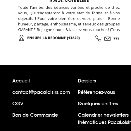
N.W.A. COTE BLEUE
Toute l’année, des séances variées et proche de chez
vous, Qui s’adapteront à votre état de forme et à vos
objectifs ! Pour votre bien être et votre plaisir : Bonne
humeur, partage, enthousiasme, et sérieux des groupes
GARANTIE Rejoignez-nous & laissez-vous coacher ! (Tous
niveaux de pratique/ 5 séances semaine / évènements
ENSUES LA REDONNE (13820)
proposés.)
Accueil
Dossiers
contact@pacaloisirs.com
Référencez-vous
CGV
Quelques chiffres
Bon de Commande
Calendrier newsletters
thèmatiques PacaLoisir