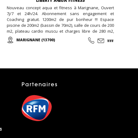
LIBERTY AQUA FITNESS
Nouveau concept aqua et fitness à Marignane, Ouvert
7j/7 et 24h/24. Abonnement sans engagement et
Coaching gratuit. 1200m2 de pur bonheur !!! Espace
piscine de 200m2 (bassin de 70m2), salle de cours de 200
m2, plateau cardio muscu et charges libre de 280 m2,
salle de RPM de 80 m2, salle de cross training de 120m2,
MARIGNANE (13700)
espace garderie enfant de 100m2, espace bar et détente
avec billard et babyfoot de 100m2, espace bien être de
20m2 (massage, épilation, LPG …), espace vestiaire avec
cabines et douches individuelle de 100m2, ...
Partenaires
s