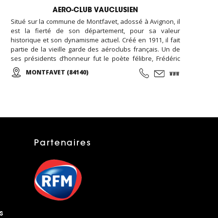
AERO-CLUB VAUCLUSIEN
Situé sur la commune de Montfavet, adossé à Avignon, il
est la fierté de son département, pour sa valeur
historique et son dynamisme actuel. Créé en 1911, il fait
partie de la vieille garde des aéroclubs français. Un de
ses présidents d’honneur fut le poète félibre, Frédéric
Mistral. L'Aéro-Club Vauclusien totalise 4 000 heures de
MONTFAVET (84140)
vol par an, dont la moitié en école. La flotte comprend 3
CESSNA 152, 1 CESSNA 172, 2 CESSNA 182, 1 PIPER PA 28, 1
PIPER J3, 1 ULM
Partenaires
s