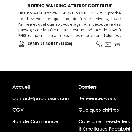
NORDIC WALKING ATTITUDE COTE BLEUE
Une nouvelle activité " SPORT, SANTE, LOISIRS " proche
de chez vous, et qui s'adapte à votre niveau, toute
l'année et quel que soit votre âge ! A la découverte des
paysages de la Côte Bleue! C'est une séance de 1H45 à
2H00 en nature, encadrée pas des éducateurs diplômés :
On commence par un échauffement musculaire et
CARRY LE ROUET (13620)
articulaire, puis place à la marche et sa technique en
alternant des phases plus actives et des périodes de
récupération ...
Accueil
Dossiers
contact@pacaloisirs.com
Référencez-vous
CGV
Quelques chiffres
Bon de Commande
Calendrier newsletters
thèmatiques PacaLoisir