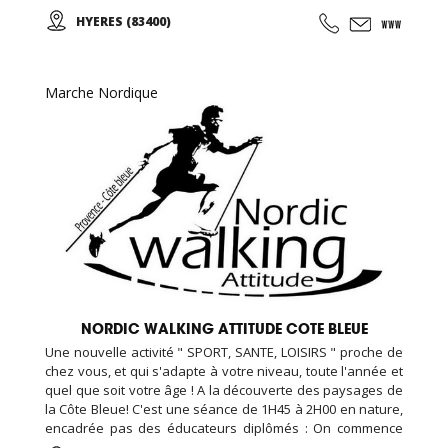
N'hésitez pas à nous rendre visite, la première séance est
HYERES (83400)
gratuite! Pour toute inscription, l'accès au sauna est offert
pour la durée de votre abonnement.
Marche Nordique
NORDIC WALKING ATTITUDE COTE BLEUE
Une nouvelle activité " SPORT, SANTE, LOISIRS " proche de
chez vous, et qui s'adapte à votre niveau, toute l'année et
quel que soit votre âge ! A la découverte des paysages de
la Côte Bleue! C'est une séance de 1H45 à 2H00 en nature,
encadrée pas des éducateurs diplômés : On commence
par un échauffement musculaire et articulaire, puis place à