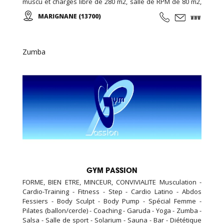
muscu et charges libre de 280 m2, salle de RPM de 80 m2,
salle de cross training de 120m2, espace garderie enfant
MARIGNANE (13700)
de 100m2, espace bar et détente avec billard et babyfoot
de 100m2, espace bien être de 20m2 (massage, épilation,
LPG …), espace vestiaire avec cabines et douches
individuelle de 100m2, ...
Zumba
GYM PASSION
FORME, BIEN ETRE, MINCEUR, CONVIVIALITE Musculation -
Cardio-Training - Fitness - Step - Cardio Latino - Abdos
Fessiers - Body Sculpt - Body Pump - Spécial Femme -
Pilates (ballon/cercle) - Coaching - Garuda - Yoga - Zumba -
Salsa - Salle de sport - Solarium - Sauna - Bar - Diététique