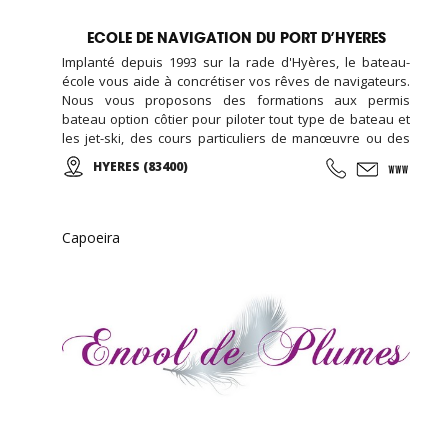
ECOLE DE NAVIGATION DU PORT D’HYERES
Implanté depuis 1993 sur la rade d'Hyères, le bateau-
école vous aide à concrétiser vos rêves de navigateurs.
Nous vous proposons des formations aux permis
bateau option côtier pour piloter tout type de bateau et
les jet-ski, des cours particuliers de manœuvre ou des
cours de mise en main de votre nouveau bateau...
HYERES (83400)
L'école vous permettra de réussir à l'examen du certificat
restreint de radiotéléphoniste (CRR) en dispensant sa
formation radio.
Capoeira