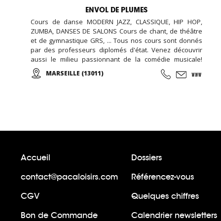
ENVOL DE PLUMES
Cours de danse MODERN JAZZ, CLASSIQUE, HIP HOP,
ZUMBA, DANSES DE SALONS Cours de chant, de théâtre
et de gymnastique GRS, ... Tous nos cours sont donnés
par des professeurs diplomés d'état. Venez découvrir
aussi le milieu passionnant de la comédie musicale!
Enfants, Ados et Adultes. Stages vacances,
MARSEILLE (13011)
Anniversaires, ... Cours d'essai offert !
Accueil
Dossiers
contact@pacaloisirs.com
Référencez-vous
CGV
Quelques chiffres
Bon de Commande
Calendrier newsletters