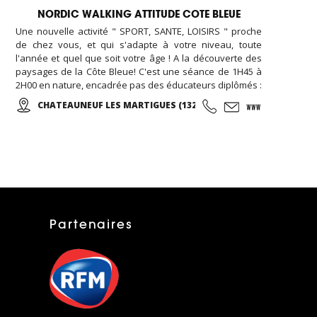
NORDIC WALKING ATTITUDE COTE BLEUE
Une nouvelle activité " SPORT, SANTE, LOISIRS " proche
de chez vous, et qui s'adapte à votre niveau, toute
l'année et quel que soit votre âge ! A la découverte des
paysages de la Côte Bleue! C'est une séance de 1H45 à
2H00 en nature, encadrée pas des éducateurs diplômés :
On commence par un échauffement musculaire et
CHATEAUNEUF LES MARTIGUES (13220)
articulaire, puis place à la marche et sa technique en
alternant des phases plus actives et des périodes de
récupération ...
Partenaires