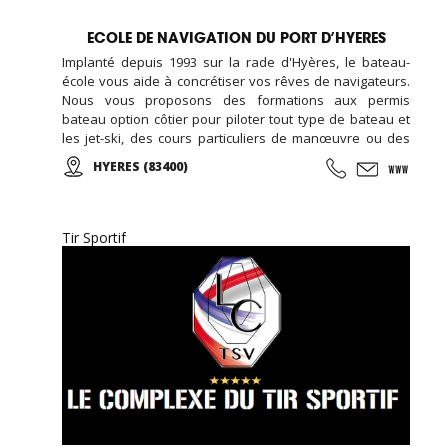
ECOLE DE NAVIGATION DU PORT D’HYERES
Implanté depuis 1993 sur la rade d'Hyères, le bateau-
école vous aide à concrétiser vos rêves de navigateurs.
Nous vous proposons des formations aux permis
bateau option côtier pour piloter tout type de bateau et
les jet-ski, des cours particuliers de manœuvre ou des
cours de mise en main de votre nouveau bateau...
HYERES (83400)
L'école vous permettra de réussir à l'examen du certificat
restreint de radiotéléphoniste (CRR) en dispensant sa
formation radio.
Tir Sportif