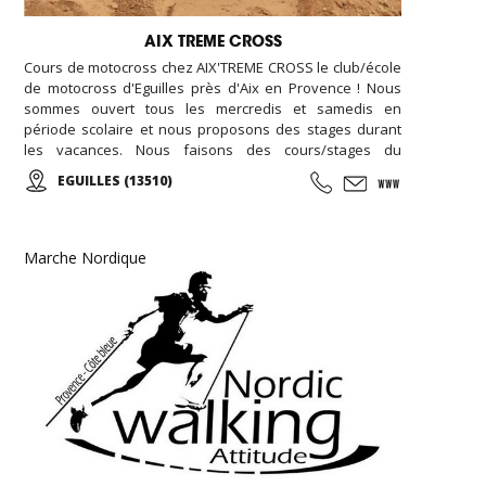
AIX TREME CROSS
Cours de motocross chez AIX'TREME CROSS le club/école
de motocross d'Eguilles près d'Aix en Provence ! Nous
sommes ouvert tous les mercredis et samedis en
période scolaire et nous proposons des stages durant
les vacances. Nous faisons des cours/stages du
débutant au confirmé. Nous accueillons aussi bien des
EGUILLES (13510)
enfants, des adultes et des groupes. Contactez-nous !
Marche Nordique