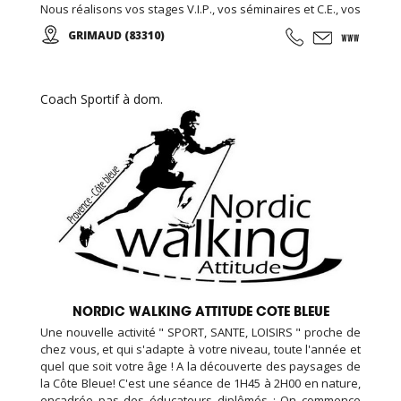
Nous réalisons vos stages V.I.P., vos séminaires et C.E., vos
formules week-end... Encadré par notre équipe de
GRIMAUD (83310)
passionnés vous participerez aux courses d'endurance,
challenge, grand prix ...
Coach Sportif à dom.
NORDIC WALKING ATTITUDE COTE BLEUE
Une nouvelle activité " SPORT, SANTE, LOISIRS " proche de
chez vous, et qui s'adapte à votre niveau, toute l'année et
quel que soit votre âge ! A la découverte des paysages de
la Côte Bleue! C'est une séance de 1H45 à 2H00 en nature,
encadrée pas des éducateurs diplômés : On commence