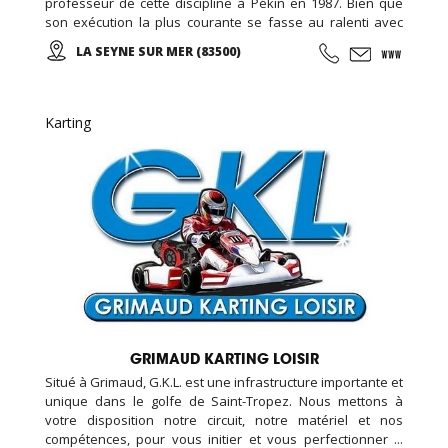
professeur de cette discipline à Pékin en 1987. Bien que
son exécution la plus courante se fasse au ralenti avec
des mouvements doux et unis entre eux, le thai cuc quyen
LA SEYNE SUR MER (83500)
(taichi) peut s’exécuter de bien des manières différentes,
avec ou sans armes.
Karting
GRIMAUD KARTING LOISIR
Situé à Grimaud, G.K.L. est une infrastructure importante et
unique dans le golfe de Saint-Tropez. Nous mettons à
votre disposition notre circuit, notre matériel et nos
compétences, pour vous initier et vous perfectionner ...