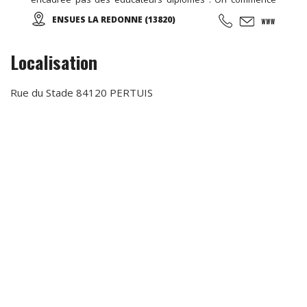
par un échauffement musculaire et articulaire, puis place à
ENSUES LA REDONNE (13820)
la marche et sa technique en alternant des phases plus
actives et des périodes de récupération ...
Localisation
Rue du Stade 84120 PERTUIS