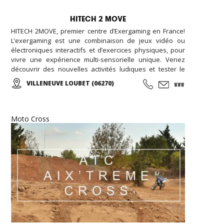
HITECH 2 MOVE
HITECH 2MOVE, premier centre d’Exergaming en France!
L’exergaming est une combinaison de jeux vidéo ou
électroniques interactifs et d’exercices physiques, pour
vivre une expérience multi-sensorielle unique. Venez
découvrir des nouvelles activités ludiques et tester le
parcours interactif pour se dépenser sans y penser ! Sol
VILLENEUVE LOUBET (06270)
et mur lumineux, courses de vélos virtuelles, roue
d’escalade, plateformes de danses ‘i-Dance’, mur
interactif pour tous jeux de balle: Faire du sport n’a
jamais été aussi amusant ! Une idée originale pour fêter
Moto Cross
l’anniversaire de votre enfant. (À partir de 4ans).