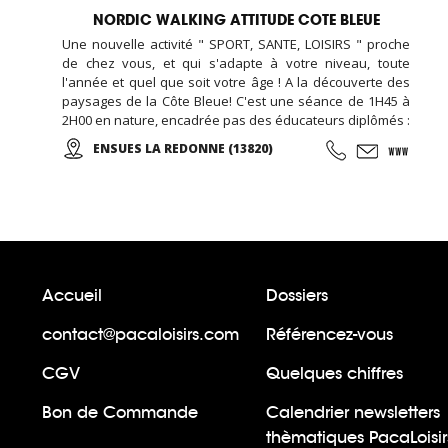
NORDIC WALKING ATTITUDE COTE BLEUE
Une nouvelle activité " SPORT, SANTE, LOISIRS " proche
de chez vous, et qui s'adapte à votre niveau, toute
l'année et quel que soit votre âge ! A la découverte des
paysages de la Côte Bleue! C'est une séance de 1H45 à
2H00 en nature, encadrée pas des éducateurs diplômés :
On commence par un échauffement musculaire et
ENSUES LA REDONNE (13820)
articulaire, puis place à la marche et sa technique en
alternant des phases plus actives et des périodes de
récupération ...
Accueil
Dossiers
contact@pacaloisirs.com
Référencez-vous
CGV
Quelques chiffres
Bon de Commande
Calendrier newsletters
thèmatiques PacaLoisir