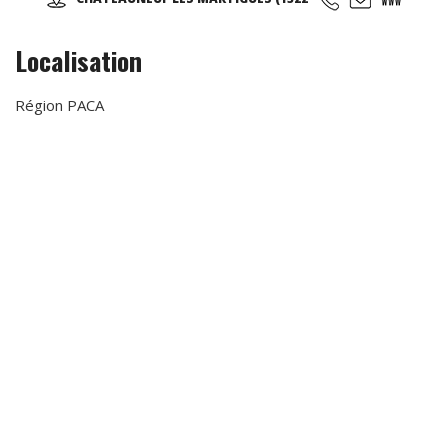
la marche et sa technique en alternant des phases plus
actives et des périodes de récupération ...
Localisation
Région PACA