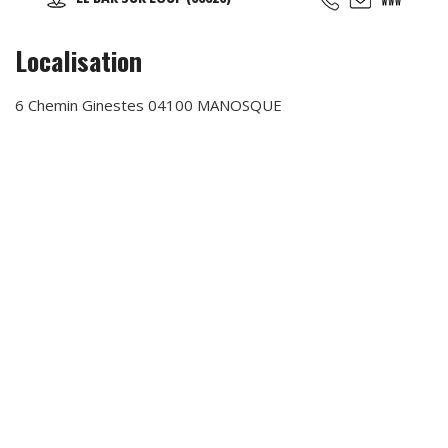
restaurant sur place, nous avons également une piste de
kart réservée aux enfants (minimum 1 m 30).
Localisation
6 Chemin Ginestes 04100 MANOSQUE