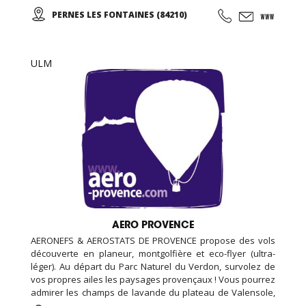
Venise, Le-Barroux, Bédoin, Crillon-le-Brave…), sur les
PERNES LES FONTAINES (84210)
Monts-de-Vaucluse (Blauvac, Méthamis, Gordes, L’Isle sur
la Sorgue, Roussillon…).
ULM
AERO PROVENCE
AERONEFS & AEROSTATS DE PROVENCE propose des vols
découverte en planeur, montgolfière et eco-flyer (ultra-
léger). Au départ du Parc Naturel du Verdon, survolez de
vos propres ailes les paysages provençaux ! Vous pourrez
admirer les champs de lavande du plateau de Valensole,
le lac Sainte-Croix ou les gorges du Verdon tout en