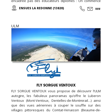
encadrée pas des éducateurs diplômés : On commence
par un échauffement musculaire et articulaire, puis place à
ENSUES LA REDONNE (13820)
la marche et sa technique en alternant des phases plus
actives et des périodes de récupération ...
ULM
FLY SORGUE VENTOUX
FLY SORGUE VENTOUX vous propose de découvrir l’ULM
autogire, les fabuleux panoramas qu’offre le Luberon
Ventoux (Mont-Ventoux, Dentelles-de-Montmirail…) ainsi
que des vues aériennes à couper le souffle sur des
villages pittoresques du Comtat-Venaissin (Beaume-de-