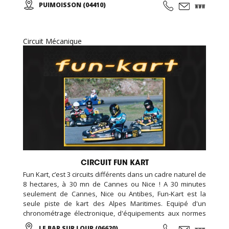
PUIMOISSON (04410)
apercevant les Alpes se dessiner à l’horizon… A tout âge,
vivez une expérience unique ou offrez un baptême à vos
proches !
Circuit Mécanique
CIRCUIT FUN KART
Fun Kart, c’est 3 circuits différents dans un cadre naturel de
8 hectares, à 30 mn de Cannes ou Nice ! A 30 minutes
seulement de Cannes, Nice ou Antibes, Fun-Kart est la
seule piste de kart des Alpes Maritimes. Equipé d'un
chronométrage électronique, d'équipements aux normes
de sécurité européenne, assistance mécanique, et un
LE BAR SUR LOUP (06620)