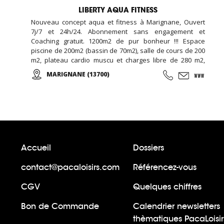
LIBERTY AQUA FITNESS
Nouveau concept aqua et fitness à Marignane, Ouvert
7j/7 et 24h/24. Abonnement sans engagement et
Coaching gratuit. 1200m2 de pur bonheur !!! Espace
piscine de 200m2 (bassin de 70m2), salle de cours de 200
m2, plateau cardio muscu et charges libre de 280 m2,
salle de RPM de 80 m2, salle de cross training de 120m2,
MARIGNANE (13700)
espace garderie enfant de 100m2, espace bar et détente
avec billard et babyfoot de 100m2, espace bien être de
20m2 (massage, épilation, LPG …), espace vestiaire avec
cabines et douches individuelle de 100m2, ...
Accueil
Dossiers
contact@pacaloisirs.com
Référencez-vous
CGV
Quelques chiffres
Bon de Commande
Calendrier newsletters
thèmatiques PacaLoisir