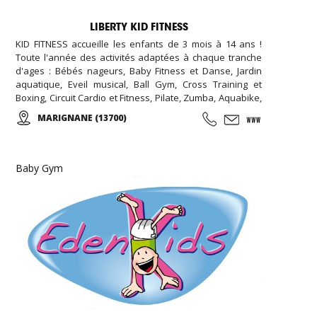
LIBERTY KID FITNESS
KID FITNESS accueille les enfants de 3 mois à 14 ans !
Toute l'année des activités adaptées à chaque tranche
d'ages : Bébés nageurs, Baby Fitness et Danse, Jardin
aquatique, Eveil musical, Ball Gym, Cross Training et
Boxing, Circuit Cardio et Fitness, Pilate, Zumba, Aquabike,
Step, ... Des Stages Sportifs pendant les vacances, des
MARIGNANE (13700)
Garderies Sportives qui suivent les rythmes scolaires,...
Des anniversaires avec des thèmes originaux
(aquatiques, animation fitness,...)
Baby Gym