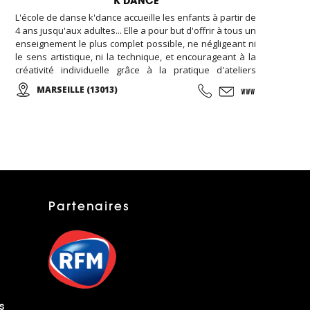
K DANCE
L'école de danse k'dance accueille les enfants à partir de
4 ans jusqu'aux adultes... Elle a pour but d'offrir à tous un
enseignement le plus complet possible, ne négligeant ni
le sens artistique, ni la technique, et encourageant à la
créativité individuelle grâce à la pratique d'ateliers
chorégraphiques. Cours de danse classique, modern-
MARSEILLE (13013)
jazz, hip-hop, break, ragga, orientale et zumba ... Cours
de musique avec batterie, basse, piano, guitare. Cours
de chant, de théâtre et cours de cirque...
Partenaires
s