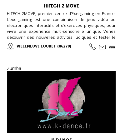
HITECH 2 MOVE
HITECH 2MOVE, premier centre d’Exergaming en France!
L’exergaming est une combinaison de jeux vidéo ou
électroniques interactifs et d’exercices physiques, pour
vivre une expérience multi-sensorielle unique. Venez
découvrir des nouvelles activités ludiques et tester le
parcours interactif pour se dépenser sans y penser ! Sol
VILLENEUVE LOUBET (06270)
et mur lumineux, courses de vélos virtuelles, roue
d’escalade, plateformes de danses ‘i-Dance’, mur
interactif pour tous jeux de balle: Faire du sport n’a
jamais été aussi amusant ! Une idée originale pour fêter
Zumba
l’anniversaire de votre enfant. (À partir de 4ans).