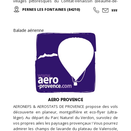
villages pittoresques du Comtat-Venaissin (Beaume-de-
Venise, Le-Barroux, Bédoin, Crillon-le-Brave…), sur les
PERNES LES FONTAINES (84210)
Monts-de-Vaucluse (Blauvac, Méthamis, Gordes, L’Isle sur
la Sorgue, Roussillon…).
Balade aérienne
AERO PROVENCE
AERONEFS & AEROSTATS DE PROVENCE propose des vols
découverte en planeur, montgolfière et eco-flyer (ultra-
léger). Au départ du Parc Naturel du Verdon, survolez de
vos propres ailes les paysages provençaux ! Vous pourrez
admirer les champs de lavande du plateau de Valensole,