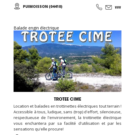
le lac Sainte-Croix ou les gorges du Verdon tout en
PUIMOISSON (04410)
apercevant les Alpes se dessiner à l’horizon… A tout âge,
vivez une expérience unique ou offrez un baptême à vos
proches !
Balade engin électrique
TROTEE CIME
Location et balades en trottinettes électriques tout terrain !
Accessible à tous, ludique, sans (trop) d'effort, silencieuse,
respectueuse de l'environement, la trottinette électrique
vous enchantera par sa facilité d'utilisation et par les
sensations qu'elle procure!