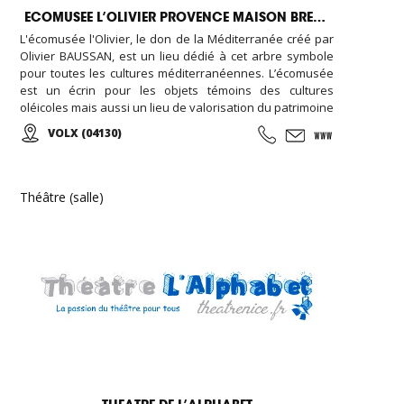
ECOMUSEE L’OLIVIER PROVENCE MAISON BREMOND
L'écomusée l'Olivier, le don de la Méditerranée créé par
Olivier BAUSSAN, est un lieu dédié à cet arbre symbole
pour toutes les cultures méditerranéennes. L’écomusée
est un écrin pour les objets témoins des cultures
oléicoles mais aussi un lieu de valorisation du patrimoine
oléicole ... Venez visiter la boutique en ligne de
VOLX (04130)
l'Ecomusée l'Olivier et retrouvez vos huiles préférées...
Théâtre (salle)