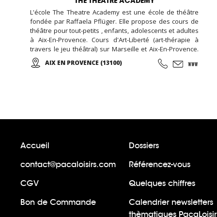
THE THEATRE ACADEMY
L'école The Theatre Academy est une école de théâtre
fondée par Raffaela Pflüger. Elle propose des cours de
théâtre pour tout-petits , enfants, adolescents et adultes
à Aix-En-Provence. Cours d'Art-Liberté (art-thérapie à
travers le jeu théâtral) sur Marseille et Aix-En-Provence.
Stages de week-end et de vacances pour toute tranche
AIX EN PROVENCE (13100)
d'âge dans la région PACA. Nous proposons des cours et
des stages de qualité par des professeurs formés qui
ont de l'expérience et qui enseignent avec plaisir.
Accueil
Dossiers
contact@pacaloisirs.com
Référencez-vous
CGV
Quelques chiffres
Bon de Commande
Calendrier newsletters
thèmatiques PacaLoisir