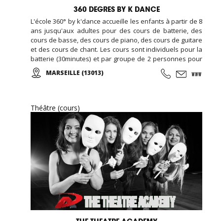
360 DEGRES BY K DANCE
L'école 360° by k'dance accueille les enfants à partir de 8
ans jusqu'aux adultes pour des cours de batterie, des
cours de basse, des cours de piano, des cours de guitare
et des cours de chant. Les cours sont individuels pour la
batterie (30minutes) et par groupe de 2 personnes pour
les autres instruments (45 minutes), le chant se pratique
MARSEILLE (13013)
en cours collectif (1 heure). Notre approche pédagogique
est de travailler d’abord sur l’instrument en y incluant le
solfège petit à petit pour un apprentissage plus ludique
dans un premier temps.
Théâtre (cours)