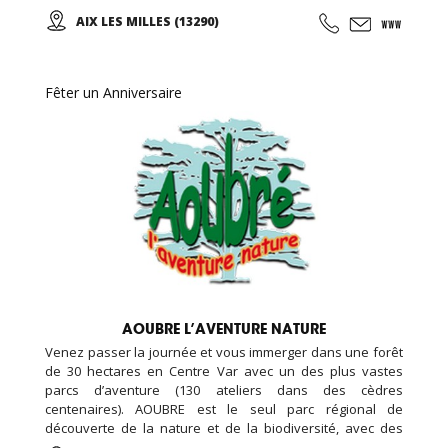
freestyle avec le bac à mousse et l'airbag, le terrain de
AIX LES MILLES (13290)
dodgeball, la pro zone avec son mur incliné. Des cours
(parkour, trampoline, fitness) sont organisés, et un
programme d'animation est disponible en ligne...
Possibilité d'organiser son anniversaire, soirée, et
Fêter un Anniversaire
séminaire entreprise...
AOUBRE L’AVENTURE NATURE
Venez passer la journée et vous immerger dans une forêt
de 30 hectares en Centre Var avec un des plus vastes
parcs d’aventure (130 ateliers dans des cèdres
centenaires). AOUBRE est le seul parc régional de
découverte de la nature et de la biodiversité, avec des
sentiers pédagogiques, des animaux, une ferme