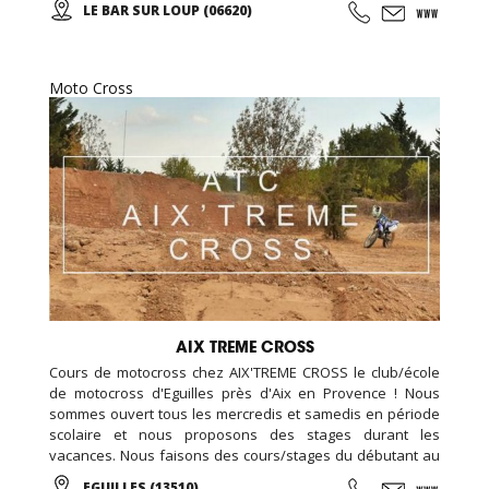
LE BAR SUR LOUP (06620)
restaurant sur place, nous avons également une piste de
kart réservée aux enfants (minimum 1 m 30).
Moto Cross
AIX TREME CROSS
Cours de motocross chez AIX'TREME CROSS le club/école
de motocross d'Eguilles près d'Aix en Provence ! Nous
sommes ouvert tous les mercredis et samedis en période
scolaire et nous proposons des stages durant les
vacances. Nous faisons des cours/stages du débutant au
confirmé. Nous accueillons aussi bien des enfants, des
EGUILLES (13510)