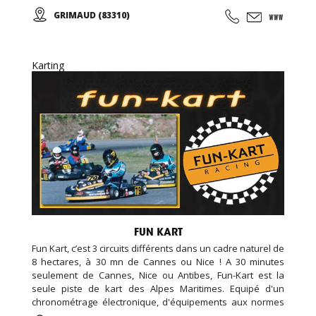
formules week-end... Encadré par notre équipe de
GRIMAUD (83310)
passionnés vous participerez aux courses d'endurance,
challenge, grand prix ...
Karting
FUN KART
Fun Kart, c’est 3 circuits différents dans un cadre naturel de
8 hectares, à 30 mn de Cannes ou Nice ! A 30 minutes
seulement de Cannes, Nice ou Antibes, Fun-Kart est la
seule piste de kart des Alpes Maritimes. Equipé d'un
chronométrage électronique, d'équipements aux normes
de sécurité européenne, assistance mécanique, et un