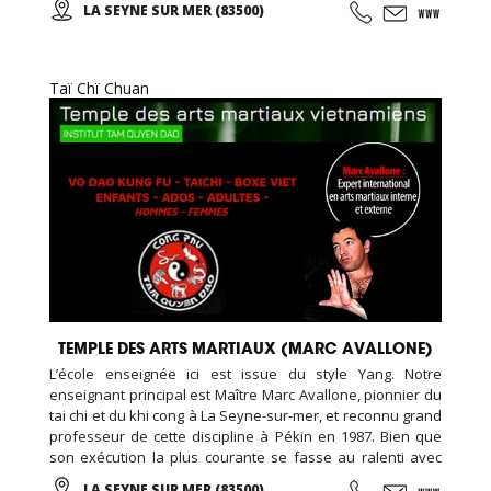
LA SEYNE SUR MER (83500)
(taichi) peut s’exécuter de bien des manières différentes,
avec ou sans armes.
Taï Chï Chuan
TEMPLE DES ARTS MARTIAUX (MARC AVALLONE)
L’école enseignée ici est issue du style Yang. Notre
enseignant principal est Maître Marc Avallone, pionnier du
tai chi et du khi cong à La Seyne-sur-mer, et reconnu grand
professeur de cette discipline à Pékin en 1987. Bien que
son exécution la plus courante se fasse au ralenti avec
des mouvements doux et unis entre eux, le thai cuc quyen
LA SEYNE SUR MER (83500)