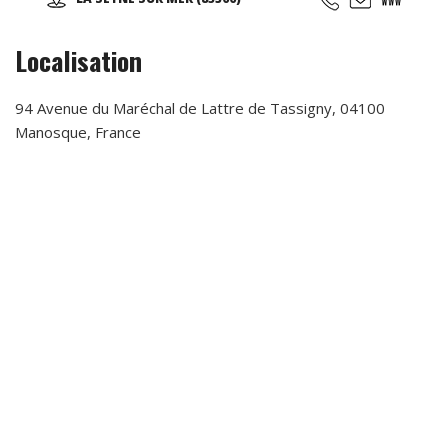
(taichi) peut s’exécuter de bien des manières différentes,
avec ou sans armes.
Localisation
94 Avenue du Maréchal de Lattre de Tassigny, 04100
Manosque, France