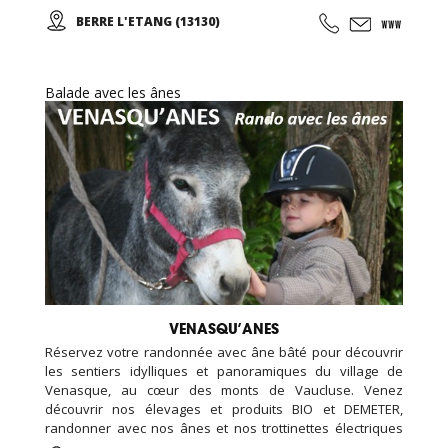
de voile... Croisières et sorties sur mesure pour les
BERRE L'ETANG (13130)
groupes, familles, ados, congrès.
Balade avec les ânes
VENASQU’ANES
Réservez votre randonnée avec âne bâté pour découvrir
les sentiers idylliques et panoramiques du village de
Venasque, au cœur des monts de Vaucluse. Venez
découvrir nos élevages et produits BIO et DEMETER,
randonner avec nos ânes et nos trottinettes électriques
tout terrain TROTR X , Fêter un anniversaire à la ferme, ...