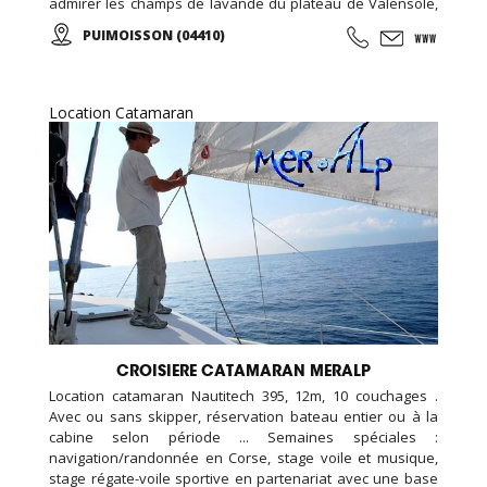
admirer les champs de lavande du plateau de Valensole,
le lac Sainte-Croix ou les gorges du Verdon tout en
PUIMOISSON (04410)
apercevant les Alpes se dessiner à l’horizon… A tout âge,
vivez une expérience unique ou offrez un baptême à vos
proches !
Location Catamaran
CROISIERE CATAMARAN MERALP
Location catamaran Nautitech 395, 12m, 10 couchages .
Avec ou sans skipper, réservation bateau entier ou à la
cabine selon période ... Semaines spéciales :
navigation/randonnée en Corse, stage voile et musique,
stage régate-voile sportive en partenariat avec une base