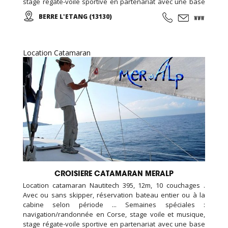
stage régate-voile sportive en partenariat avec une base
de voile... Croisières et sorties sur mesure pour les
BERRE L'ETANG (13130)
groupes, familles, ados, congrès.
Location Catamaran
CROISIERE CATAMARAN MERALP
Location catamaran Nautitech 395, 12m, 10 couchages .
Avec ou sans skipper, réservation bateau entier ou à la
cabine selon période ... Semaines spéciales :
navigation/randonnée en Corse, stage voile et musique,
stage régate-voile sportive en partenariat avec une base