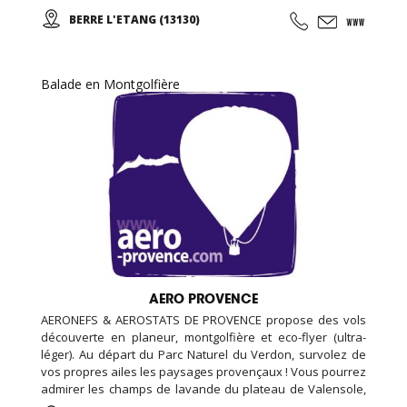
de voile... Croisières et sorties sur mesure pour les
BERRE L'ETANG (13130)
groupes, familles, ados, congrès.
Balade en Montgolfière
AERO PROVENCE
AERONEFS & AEROSTATS DE PROVENCE propose des vols
découverte en planeur, montgolfière et eco-flyer (ultra-
léger). Au départ du Parc Naturel du Verdon, survolez de
vos propres ailes les paysages provençaux ! Vous pourrez
admirer les champs de lavande du plateau de Valensole,
le lac Sainte-Croix ou les gorges du Verdon tout en