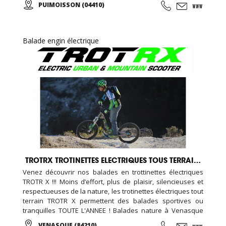
PUIMOISSON (04410)
apercevant les Alpes se dessiner à l’horizon… A tout âge,
vivez une expérience unique ou offrez un baptême à vos
proches !
Balade engin électrique
TROTRX TROTINETTES ELECTRIQUES TOUS TERRAINS
Venez découvrir nos balades en trottinettes électriques
TROTR X !!! Moins d’effort, plus de plaisir, silencieuses et
respectueuses de la nature, les trotinettes électriques tout
terrain TROTR X permettent des balades sportives ou
tranquilles TOUTE L'ANNEE ! Balades nature à Venasque
dans le Vaucluse ! La gamme de trottinette électrique E-
VENASQUE (84210)