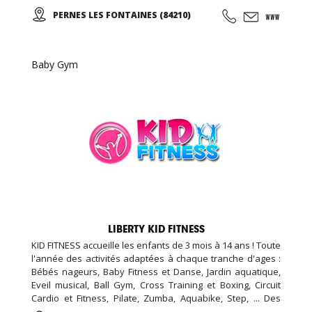
Venise, Le-Barroux, Bédoin, Crillon-le-Brave…), sur les
PERNES LES FONTAINES (84210)
Monts-de-Vaucluse (Blauvac, Méthamis, Gordes, L’Isle sur
la Sorgue, Roussillon…).
Baby Gym
LIBERTY KID FITNESS
KID FITNESS accueille les enfants de 3 mois à 14 ans ! Toute
l'année des activités adaptées à chaque tranche d'ages :
Bébés nageurs, Baby Fitness et Danse, Jardin aquatique,
Eveil musical, Ball Gym, Cross Training et Boxing, Circuit
Cardio et Fitness, Pilate, Zumba, Aquabike, Step, ... Des
Stages Sportifs pendant les vacances, des Garderies