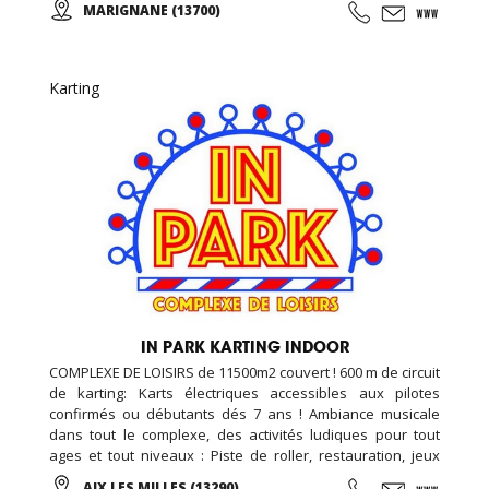
MARIGNANE (13700)
Sportives qui suivent les rythmes scolaires,... Des
anniversaires avec des thèmes originaux (aquatiques,
animation fitness,...)
Karting
IN PARK KARTING INDOOR
COMPLEXE DE LOISIRS de 11500m2 couvert ! 600 m de circuit
de karting: Karts électriques accessibles aux pilotes
confirmés ou débutants dés 7 ans ! Ambiance musicale
dans tout le complexe, des activités ludiques pour tout
ages et tout niveaux : Piste de roller, restauration, jeux
vidéo et simulateurs, laser game, salle de loisirs enfant,
AIX LES MILLES (13290)