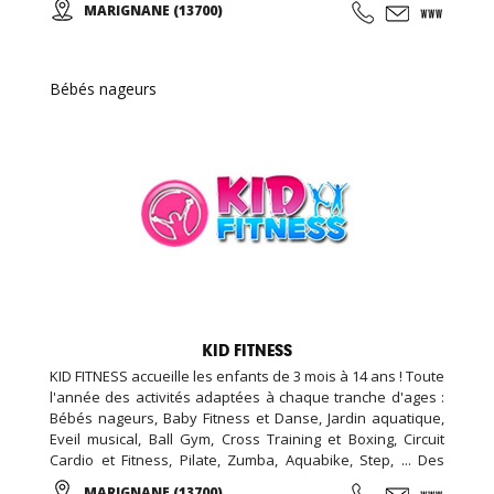
MARIGNANE (13700)
de 100m2, espace bar et détente avec billard et babyfoot
de 100m2, espace bien être de 20m2 (massage, épilation,
LPG …), espace vestiaire avec cabines et douches
individuelle de 100m2, ...
Bébés nageurs
KID FITNESS
KID FITNESS accueille les enfants de 3 mois à 14 ans ! Toute
l'année des activités adaptées à chaque tranche d'ages :
Bébés nageurs, Baby Fitness et Danse, Jardin aquatique,
Eveil musical, Ball Gym, Cross Training et Boxing, Circuit
Cardio et Fitness, Pilate, Zumba, Aquabike, Step, ... Des
Stages Sportifs pendant les vacances, des Garderies
MARIGNANE (13700)