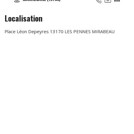
Sportives qui suivent les rythmes scolaires,... Des
anniversaires avec des thèmes originaux (aquatiques,
animation fitness,...)
Localisation
Place Léon Depeyres 13170 LES PENNES MIRABEAU