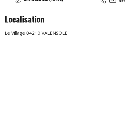
Sportives qui suivent les rythmes scolaires,... Des
anniversaires avec des thèmes originaux (aquatiques,
animation fitness,...)
Localisation
Le Village 04210 VALENSOLE