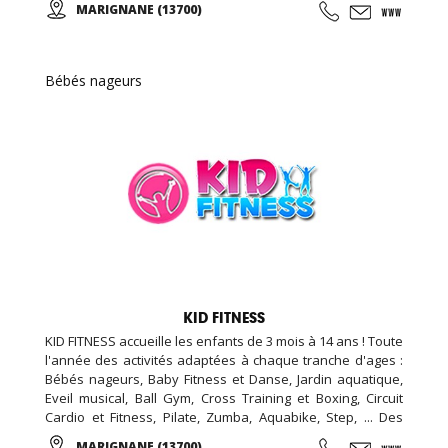
MARIGNANE (13700)
de 100m2, espace bar et détente avec billard et babyfoot
de 100m2, espace bien être de 20m2 (massage, épilation,
LPG …), espace vestiaire avec cabines et douches
individuelle de 100m2, ...
Bébés nageurs
KID FITNESS
KID FITNESS accueille les enfants de 3 mois à 14 ans ! Toute
l'année des activités adaptées à chaque tranche d'ages :
Bébés nageurs, Baby Fitness et Danse, Jardin aquatique,
Eveil musical, Ball Gym, Cross Training et Boxing, Circuit
Cardio et Fitness, Pilate, Zumba, Aquabike, Step, ... Des
Stages Sportifs pendant les vacances, des Garderies
MARIGNANE (13700)