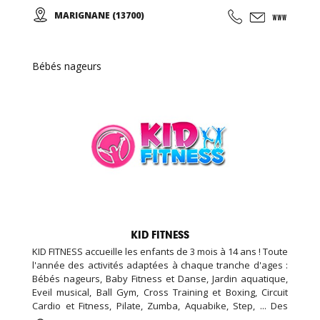
salle de cross training de 120m2, espace garderie enfant
MARIGNANE (13700)
de 100m2, espace bar et détente avec billard et babyfoot
de 100m2, espace bien être de 20m2 (massage, épilation,
LPG …), espace vestiaire avec cabines et douches
individuelle de 100m2, ...
Bébés nageurs
KID FITNESS
KID FITNESS accueille les enfants de 3 mois à 14 ans ! Toute
l'année des activités adaptées à chaque tranche d'ages :
Bébés nageurs, Baby Fitness et Danse, Jardin aquatique,
Eveil musical, Ball Gym, Cross Training et Boxing, Circuit
Cardio et Fitness, Pilate, Zumba, Aquabike, Step, ... Des
Stages Sportifs pendant les vacances, des Garderies