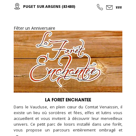
vos seules armes pour triompher ! Des décors
PUGET SUR ARGENS (83480)
exceptionnels créés par des professionnels du cinéma!
Fêter un Anniversaire
LA FORET ENCHANTEE
Dans le Vaucluse, en plein cœur du Comtat Venaissin, il
existe un lieu où sorcières et fées, elfes et lutins vous
accueillent et vous invitent à découvrir leur merveilleux
univers. Ce petit parc de loisirs installé dans une forêt,
vous propose un parcours entièrement ombragé et
totalement original : Labyrinthe géant en bois, installations