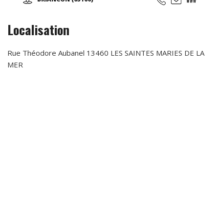
activités vous sont proposées : Accrobranche, Paintball,
Tag Archery (Tir à l'arc), Laser Game Exterieur, Mini Golf,
Parcours Ninja, Parcours d'obstacles, Via ferrata, chasse
Localisation
aux trésors (chasse aux indices), Biathlon...
Rue Théodore Aubanel 13460 LES SAINTES MARIES DE LA
MER