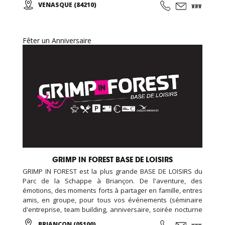
VENASQUE (84210)
accrobranches pour les plus jeunes, énigmes à résoudre,
jeux d’observations, ici tout est fait pour vous désorienter,
vous amuser et surtout vous faire rêver…
Fêter un Anniversaire
GRIMP IN FOREST BASE DE LOISIRS
GRIMP IN FOREST est la plus grande BASE DE LOISIRS du
Parc de la Schappe à Briançon. De l'aventure, des
émotions, des moments forts à partager en famille, entres
amis, en groupe, pour tous vos événements (séminaire
d'entreprise, team building, anniversaire, soirée nocturne
privative, EVG, EVJF...). Ouverte toute l'année, de multiples
BRIANCON (05100)