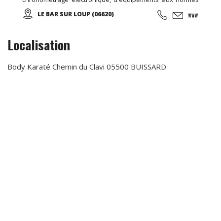
de sécurité européenne, assistance mécanique, et un
LE BAR SUR LOUP (06620)
restaurant sur place, nous avons également une piste de
kart réservée aux enfants (minimum 1 m 30).
Localisation
Body Karaté Chemin du Clavi 05500 BUISSARD