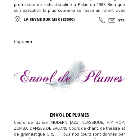
professeur de cette discipline à Pékin en 1987. Bien que
son exécution la plus courante se fasse au ralenti avec
des mouvements doux et unis entre eux, le thai cuc quyen
LA SEYNE SUR MER (83500)
(taichi) peut s’exécuter de bien des manières différentes,
avec ou sans armes.
Capoeira
ENVOL DE PLUMES
Cours de danse MODERN JAZZ, CLASSIQUE, HIP HOP,
ZUMBA, DANSES DE SALONS Cours de chant, de théâtre et
de gymnastique GRS, ... Tous nos cours sont donnés par