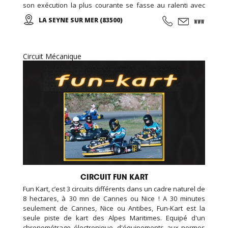
son exécution la plus courante se fasse au ralenti avec
des mouvements doux et unis entre eux, le thai cuc quyen
LA SEYNE SUR MER (83500)
(taichi) peut s’exécuter de bien des manières différentes,
avec ou sans armes.
Circuit Mécanique
CIRCUIT FUN KART
Fun Kart, c’est 3 circuits différents dans un cadre naturel de
8 hectares, à 30 mn de Cannes ou Nice ! A 30 minutes
seulement de Cannes, Nice ou Antibes, Fun-Kart est la
seule piste de kart des Alpes Maritimes. Equipé d'un
chronométrage électronique, d'équipements aux normes