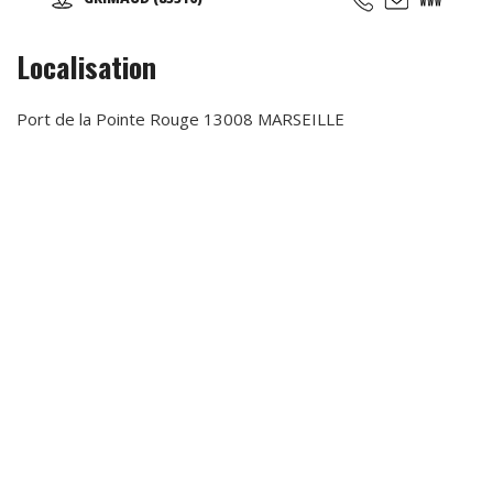
passionnés vous participerez aux courses d'endurance,
challenge, grand prix ...
Localisation
Port de la Pointe Rouge 13008 MARSEILLE