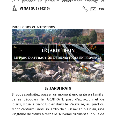
vous propose un parcours entièrement ombragé et
totalement original : Labyrinthe géant en bois, installations
VENASQUE (84210)
accrobranches pour les plus jeunes, énigmes à résoudre,
jeux d’observations, ici tout est fait pour vous désorienter,
vous amuser et surtout vous faire rêver…
Parc Loisirs et Attractions
LE JARDITRAIN
Si vous souhaitez passer un moment enchanté en famille,
venez découvrir le JARDITRAIN, parc d’attraction et de
loisirs, situé à Saint Didier dans le Vaucluse, au pied du
Mont Ventoux. Dans un jardin de 1000 m2 en plein air, une
vingtaine de trains à l’échelle 1/25ème circulent sur plus de