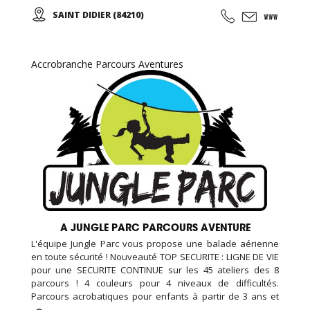
650 mètres de rails dans un univers en miniature, un
SAINT DIDIER (84210)
monde imaginaire et incroyable fait de multiples mises en
scène dont la précision et la minutie émerveillent petits et
grands...
Accrobranche Parcours Aventures
A JUNGLE PARC PARCOURS AVENTURE
L'équipe Jungle Parc vous propose une balade aérienne
en toute sécurité ! Nouveauté TOP SECURITE : LIGNE DE VIE
pour une SECURITE CONTINUE sur les 45 ateliers des 8
parcours ! 4 couleurs pour 4 niveaux de difficultés.
Parcours acrobatiques pour enfants à partir de 3 ans et
95cms, en pleine nature au milieu des marronniers ...