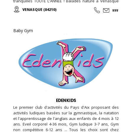
tranquilles TOUTE L'ANNEE ! Balades nature à Venasque
dans le Vaucluse ! La gamme de trottinette électrique E-
VENASQUE (84210)
Scoot 20 et E-Scoot 24 vous permettent d'aller randonner
sur un terrain plat ou avec dénivelé, le tout sans efforts, ni
émissions à effet de serre et dans un silence ultra
confortable...
Baby Gym
EDENKIDS
Le premier club d'activités du Pays d'Aix proposant des
activités ludiques basées sur la gymnastique, la natation
et l'apprentissage de l'anglais aux enfants de 4 mois à 12
ans. Eveil corporel 4-36 mois, Gym ludique 3-7 ans, Gym
non compétitive 6-12 ans ... Tous les choix sont chez