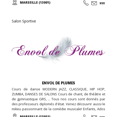
MARSEILLE (13001)
sévillanes tout niveau et tout âge), spectacles, créations,
soirées tablaos, stages et master-class, voyages et
évènements autour du flamenco.
Salon Sportive
ENVOL DE PLUMES
Cours de danse MODERN JAZZ, CLASSIQUE, HIP HOP,
ZUMBA, DANSES DE SALONS Cours de chant, de théâtre et
de gymnastique GRS, ... Tous nos cours sont donnés par
des professeurs diplomés d'état. Venez découvrir aussi le
milieu passionnant de la comédie musicale! Enfants, Ados
et Adultes. Stages vacances, Anniversaires, ... Cours
MARSEILLE (13011)