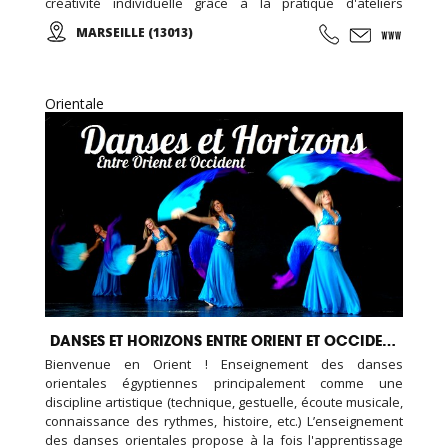
créativité individuelle grâce à la pratique d'ateliers
chorégraphiques. Cours de danse classique, modern-jazz,
MARSEILLE (13013)
hip-hop, break, ragga, orientale et zumba ... Cours de
musique avec batterie, basse, piano, guitare. Cours de
chant, de théâtre et cours de cirque...
Orientale
DANSES ET HORIZONS ENTRE ORIENT ET OCCIDENT
Bienvenue en Orient ! Enseignement des danses
orientales égyptiennes principalement comme une
discipline artistique (technique, gestuelle, écoute musicale,
connaissance des rythmes, histoire, etc.) L’enseignement
des danses orientales propose à la fois l'apprentissage