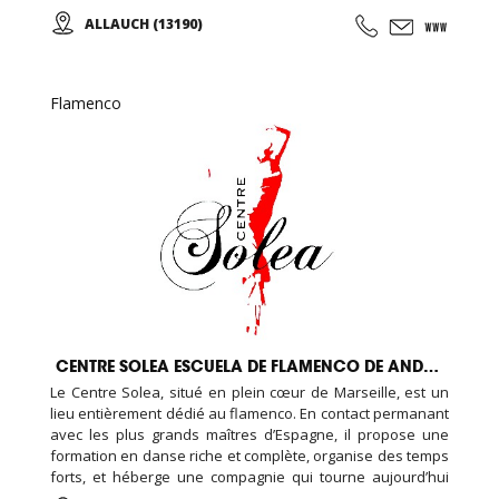
des techniques et des chorégraphies, mais également la
ALLAUCH (13190)
transmission d’un art culturellement très riche par sa
diversité de styles (classique, populaire, folklorique) et de
régions.
Flamenco
CENTRE SOLEA ESCUELA DE FLAMENCO DE ANDALUCIA
Le Centre Solea, situé en plein cœur de Marseille, est un
lieu entièrement dédié au flamenco. En contact permanant
avec les plus grands maîtres d’Espagne, il propose une
formation en danse riche et complète, organise des temps
forts, et héberge une compagnie qui tourne aujourd’hui
dans toute la France : Cours de danse (flamenco et