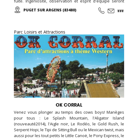
fuite. Ingéniosité, observation et esprit d'équipe seront
vos seules armes pour triompher ! Des décors
PUGET SUR ARGENS (83480)
exceptionnels créés par des professionnels du cinéma!
Parc Loisirs et Attractions
OK CORRAL
Venez vous plonger au temps des cows boys! Manèges
pour tous : Le Splash Mountain, l'Aligator Island
(nouveauté2014), l'Aigle noir, Le Rodéo, le Gold Rush, le
Serpent Hopi, le Tipi de Sitting Bull ou le Mexican twist, mais
aussi pour les tout petits le Little Canoë, le Pony Express, le