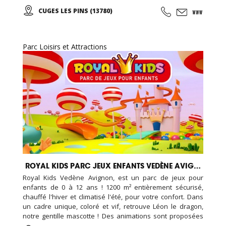
Country Kid's ... Saloon et Spectacles de qualité. Le monde
CUGES LES PINS (13780)
des tipis vous accueille en VIP : Dormez dans de
confortables tipis avec accès au parc OK CORRAL, piscine
et espace privatif !!! Parc ouvert de mars à novembre!
Parc Loisirs et Attractions
ROYAL KIDS PARC JEUX ENFANTS VEDÈNE AVIGNON
Royal Kids Vedène Avignon, est un parc de jeux pour
enfants de 0 à 12 ans ! 1200 m² entièrement sécurisé,
chauffé l'hiver et climatisé l'été, pour votre confort. Dans
un cadre unique, coloré et vif, retrouve Léon le dragon,
notre gentille mascotte ! Des animations sont proposées
régulièrement, concours, maquillage,... Réservez un ROYAL