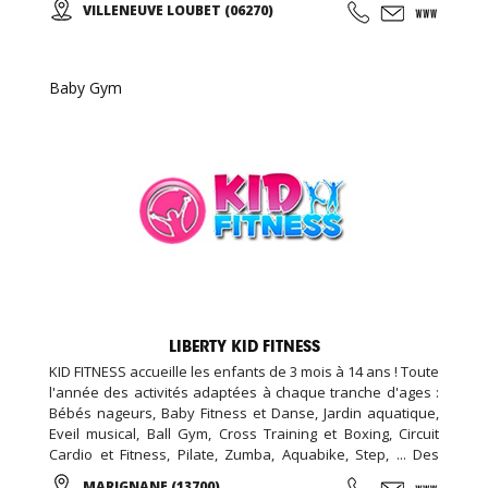
VILLENEUVE LOUBET (06270)
mur lumineux, courses de vélos virtuelles, roue
d’escalade, plateformes de danses ‘i-Dance’, mur interactif
pour tous jeux de balle: Faire du sport n’a jamais été aussi
amusant ! Une idée originale pour fêter l’anniversaire de
Baby Gym
votre enfant. (À partir de 4ans).
LIBERTY KID FITNESS
KID FITNESS accueille les enfants de 3 mois à 14 ans ! Toute
l'année des activités adaptées à chaque tranche d'ages :
Bébés nageurs, Baby Fitness et Danse, Jardin aquatique,
Eveil musical, Ball Gym, Cross Training et Boxing, Circuit
Cardio et Fitness, Pilate, Zumba, Aquabike, Step, ... Des
Stages Sportifs pendant les vacances, des Garderies
MARIGNANE (13700)