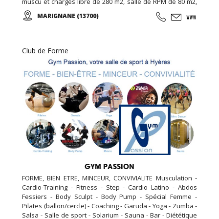
muscu et charges libre de 280 m2, salle de RPM de 80 m2,
salle de cross training de 120m2, espace garderie enfant
MARIGNANE (13700)
de 100m2, espace bar et détente avec billard et babyfoot
de 100m2, espace bien être de 20m2 (massage, épilation,
LPG …), espace vestiaire avec cabines et douches
individuelle de 100m2, ...
Club de Forme
GYM PASSION
FORME, BIEN ETRE, MINCEUR, CONVIVIALITE Musculation -
Cardio-Training - Fitness - Step - Cardio Latino - Abdos
Fessiers - Body Sculpt - Body Pump - Spécial Femme -
Pilates (ballon/cercle) - Coaching - Garuda - Yoga - Zumba -
Salsa - Salle de sport - Solarium - Sauna - Bar - Diététique