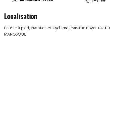
Sportives qui suivent les rythmes scolaires,... Des
anniversaires avec des thèmes originaux (aquatiques,
animation fitness,...)
Localisation
Course à pied, Natation et Cyclisme Jean-Luc Boyer 04100
MANOSQUE