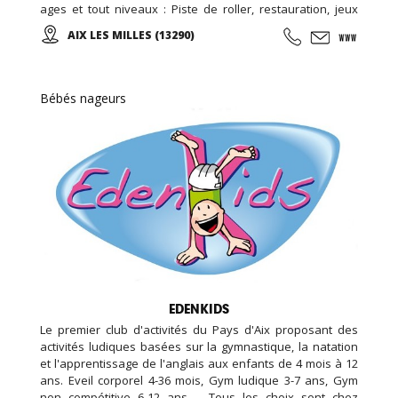
ages et tout niveaux : Piste de roller, restauration, jeux
vidéo et simulateurs, laser game, salle de loisirs enfant,
AIX LES MILLES (13290)
anniversaires, soirées événementielles, séminaires
d'entreprises...
Bébés nageurs
EDENKIDS
Le premier club d'activités du Pays d'Aix proposant des
activités ludiques basées sur la gymnastique, la natation
et l'apprentissage de l'anglais aux enfants de 4 mois à 12
ans. Eveil corporel 4-36 mois, Gym ludique 3-7 ans, Gym
non compétitive 6-12 ans ... Tous les choix sont chez