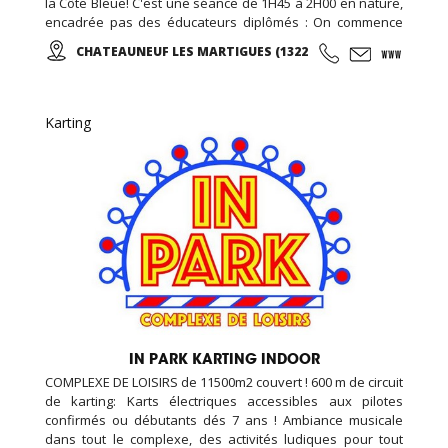
la Côte Bleue! C'est une séance de 1H45 à 2H00 en nature,
encadrée pas des éducateurs diplômés : On commence
par un échauffement musculaire et articulaire, puis place à
CHATEAUNEUF LES MARTIGUES (13220)
la marche et sa technique en alternant des phases plus
actives et des périodes de récupération ...
Karting
IN PARK KARTING INDOOR
COMPLEXE DE LOISIRS de 11500m2 couvert ! 600 m de circuit
de karting: Karts électriques accessibles aux pilotes
confirmés ou débutants dés 7 ans ! Ambiance musicale
dans tout le complexe, des activités ludiques pour tout