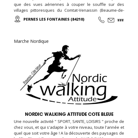
que des vues aériennes à couper le souffle sur des
villages pittoresques du Comtat-Venaissin (Beaume-de-
Venise, Le-Barroux, Bédoin, Crillon-le-Brave…), sur les
PERNES LES FONTAINES (84210)
Monts-de-Vaucluse (Blauvac, Méthamis, Gordes, L’Isle sur
la Sorgue, Roussillon…).
Marche Nordique
NORDIC WALKING ATTITUDE COTE BLEUE
Une nouvelle activité " SPORT, SANTE, LOISIRS " proche de
chez vous, et qui s'adapte à votre niveau, toute l'année et
quel que soit votre âge ! A la découverte des paysages de