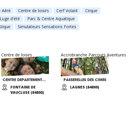
e Aéré
Centre de loisirs
Cerf Volant
Cirque
Luge d'été
Parc & Centre Aquatique
stique
Simulateurs Sensations Fortes
Centre de loisirs
Accrobranche Parcours Aventures
CENTRE DEPARTEMENTAL PLEIN AIR ET LOISIRS
PASSERELLES DES CIMES
FONTAINE DE
LAGNES (84800)
VAUCLUSE (84800)