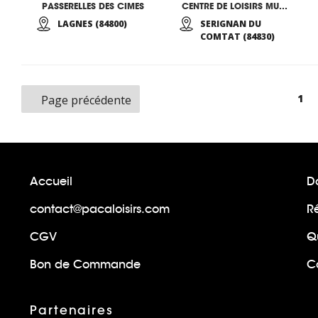
PASSERELLES DES CIMES
CENTRE DE LOISIRS MUNICIPAL
LAGNES (84800)
SERIGNAN DU
COMTAT (84830)
Pag
1
Page précédente
Accueil
Do
contact@pacaloisirs.com
R
CGV
Q
Bon de Commande
Ca
Partenaires