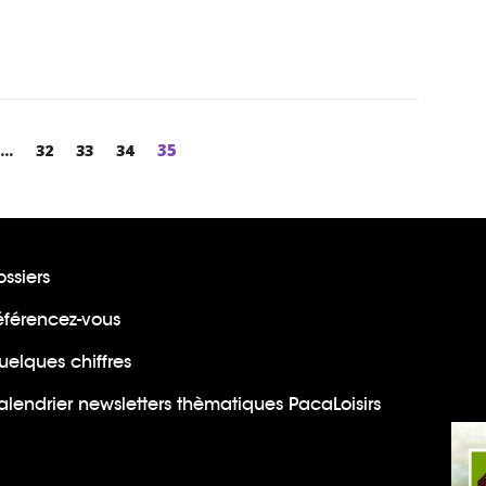
Page
35
e
...
Page
32
Page
33
Page
34
ssiers
éférencez-vous
uelques chiffres
lendrier newsletters thèmatiques PacaLoisirs