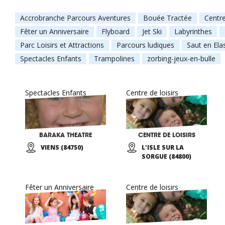
Accrobranche Parcours Aventures
Bouée Tractée
Centr
Fêter un Anniversaire
Flyboard
Jet Ski
Labyrinthes
Parc Loisirs et Attractions
Parcours ludiques
Saut en Ela
Spectacles Enfants
Trampolines
zorbing-jeux-en-bulle
Spectacles Enfants
Centre de loisirs
BARAKA THEATRE
CENTRE DE LOISIRS
VIENS (84750)
L'ISLE SUR LA
SORGUE (84800)
Fêter un Anniversaire
Centre de loisirs