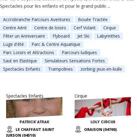
Spectacles pour les enfants et pour le grand public ...
Accrobranche Parcours Aventures
Bouée Tractée
Centre Aéré
Centre de loisirs
Cerf Volant
Cirque
Fêter un Anniversaire
Flyboard
Jet Ski
Labyrinthes
Luge d'été
Parc & Centre Aquatique
Parc Loisirs et Attractions
Parcours ludiques
Saut en Elastique
Simulateurs Sensations Fortes
Spectacles Enfants
Trampolines
zorbing-jeux-en-bulle
Spectacles Enfants
Cirque
PATRICK’ATRAK
LOLY CIRCUS
LE CHAFFAUT SAINT
ORAISON (04700)
JURSON (04510)