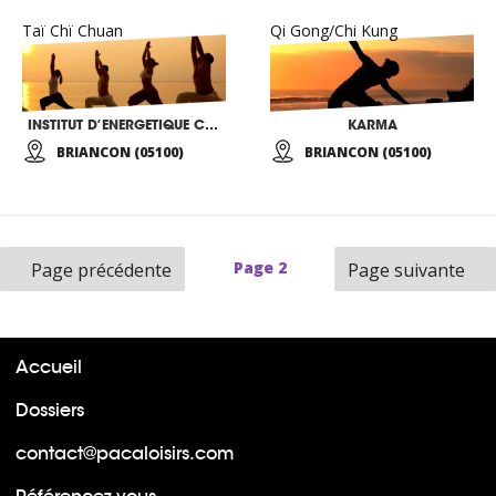
Taï Chï Chuan
Qi Gong/Chi Kung
INSTITUT D’ENERGETIQUE CHINOISE APPLIQUEE
KARMA
BRIANCON (05100)
BRIANCON (05100)
Page
2
Page précédente
Page suivante
Accueil
Dossiers
contact@pacaloisirs.com