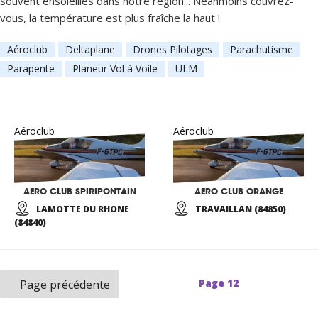
souvent ensoleillés dans notre région... Néanmoins couvrez-
vous, la température est plus fraîche la haut !
Aéroclub
Deltaplane
Drones Pilotages
Parachutisme
Parapente
Planeur Vol à Voile
ULM
Aéroclub
Aéroclub
AERO CLUB SPIRIPONTAIN
AERO CLUB ORANGE
LAMOTTE DU RHONE
TRAVAILLAN (84850)
(84840)
Page
12
Page précédente