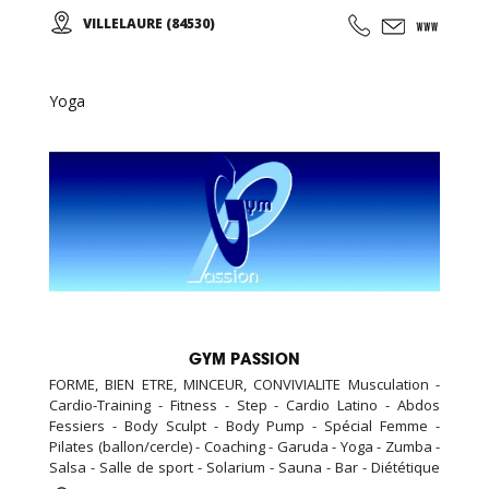
santé au naturel et de coachs physique et mental
VILLELAURE (84530)
(naturopathes, sophrologues, prof de yoga et pilates,
atelier culinaire…) Une idée week end entre copines ça
vous tente ?
Yoga
GYM PASSION
FORME, BIEN ETRE, MINCEUR, CONVIVIALITE Musculation -
Cardio-Training - Fitness - Step - Cardio Latino - Abdos
Fessiers - Body Sculpt - Body Pump - Spécial Femme -
Pilates (ballon/cercle) - Coaching - Garuda - Yoga - Zumba -
Salsa - Salle de sport - Solarium - Sauna - Bar - Diététique
N'hésitez pas à nous rendre visite, la première séance est